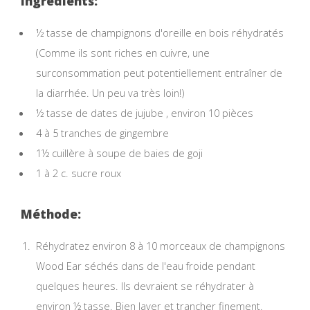
Ingrédients:
½ tasse de champignons d'oreille en bois réhydratés
(Comme ils sont riches en cuivre, une
surconsommation peut potentiellement entraîner de
la diarrhée. Un peu va très loin!)
½ tasse de dates de jujube , environ 10 pièces
4 à 5 tranches de gingembre
1½ cuillère à soupe de baies de goji
1 à 2 c. sucre roux
Méthode:
Réhydratez environ 8 à 10 morceaux de champignons
Wood Ear séchés dans de l'eau froide pendant
quelques heures. Ils devraient se réhydrater à
environ ½ tasse. Bien laver et trancher finement.