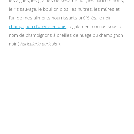
les algues, les graines de sésame noir, les haricots noirs,
le riz sauvage, le bouillon d'os, les huîtres, les mûres et,
l'un de mes aliments nourrissants préférés, le noir
champignon d'oreille en bois
, également connus sous le
nom de champignons à oreilles de nuage ou champignon
noir (
Auricularia auricula
).